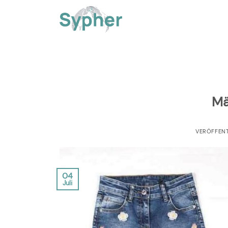
Zum
Inhalt
springen
Mä
VERÖFFEN
04
Juli