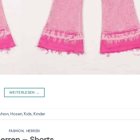
WEITERLESEN
→
shion
,
Hosen
,
Kids
,
Kinder
FASHION
,
HERREN
erren – Shorts