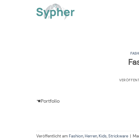
Zum
Inhalt
springen
FASH
Fa
VERÖFFEN
☚Portfolio
Veröffentlicht am
Fashion
,
Herren
,
Kids
,
Strickware
|
Mar