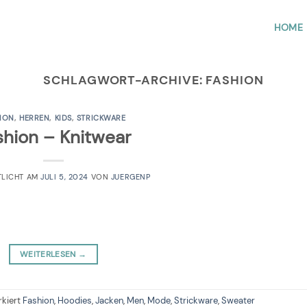
HOME
SCHLAGWORT-ARCHIVE:
FASHION
ION
,
HERREN
,
KIDS
,
STRICKWARE
shion – Knitwear
TLICHT AM
JULI 5, 2024
VON
JUERGENP
WEITERLESEN
→
kiert
Fashion
,
Hoodies
,
Jacken
,
Men
,
Mode
,
Strickware
,
Sweater