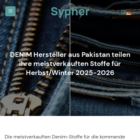
Zum
Inhalt
DE
springen
DENIM Hersteller aus Pakistan teilen
ihre meistverkauften Stoffe für
Herbst/Winter 2025-2026
Die meistverkauften Denim-Stoffe für die
kommende