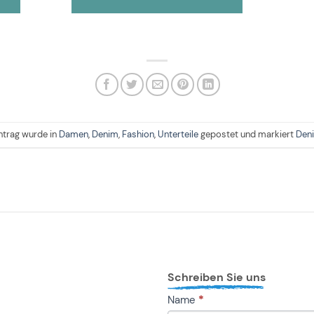
ntrag wurde in
Damen
,
Denim
,
Fashion
,
Unterteile
gepostet und markiert
Den
Schreiben Sie uns
KONTAKT
Name
*