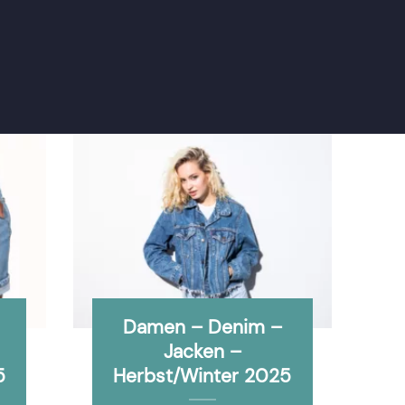
Damen – Denim –
Jacken –
5
Herbst/Winter 2025